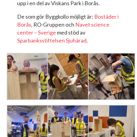
upp i en del av Viskans Park i Borås.
De som gör Byggkollo möjligt är:
Bostäder i
Borås
, RO-Gruppen och
Navet science
center – Sverige
med stöd av
Sparbanksstiftelsen Sjuhärad
.