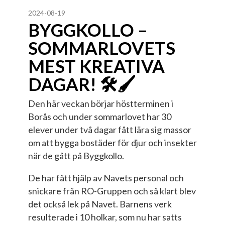
2024-08-19
BYGGKOLLO –
SOMMARLOVETS
MEST KREATIVA
DAGAR! 🛠️🖌️
Den här veckan börjar höstterminen i
Borås och under sommarlovet har 30
elever under två dagar fått lära sig massor
om att bygga bostäder för djur och insekter
när de gått på Byggkollo.
De har fått hjälp av Navets personal och
snickare från RO-Gruppen och så klart blev
det också lek på Navet. Barnens verk
resulterade i 10 holkar, som nu har satts