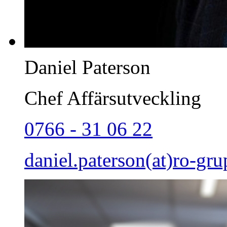
Daniel Paterson
Chef Affärsutveckling
0766 - 31 06 22
daniel.paterson(at)ro-gru