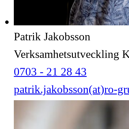
Patrik Jakobsson
Verksamhetsutveckling Kv
0703 - 21 28 43
patrik.jakobsson(at)ro-g