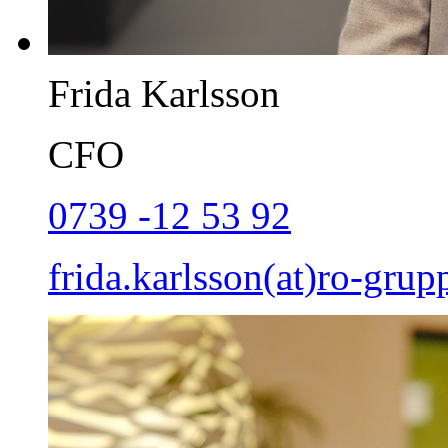
Frida Karlsson
CFO
0739 -12 53 92
frida.karlsson(at)ro-grup