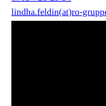
lindha.feldin(at)ro-grupp