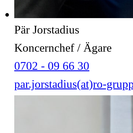
Pär Jorstadius
Koncernchef / Ägare
0702 - 09 66 30
par.jorstadius(at)ro-grup