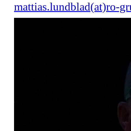
mattias.lundblad(at)ro-g