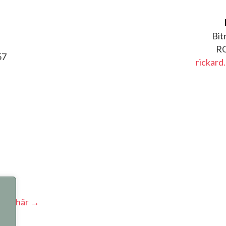
Bit
RO
57
rickard
inns här →