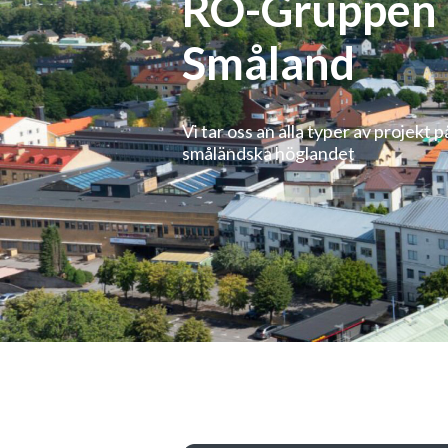
RO-Gruppen
Småland
Vi tar oss an alla typer av projekt p
småländska höglandet