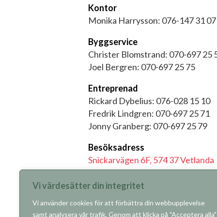
Kontor
Monika Harrysson: 076-147 31 07
Byggservice
Christer Blomstrand: 070-697 25 
Joel Bergren: 070-697 25 75
Entreprenad
Rickard Dybelius: 076-028 15 10
Fredrik Lindgren: 070-697 25 71
Jonny Granberg: 070-697 25 79
Besöksadress
Snickarvägen 6F, 574 37 Vetlanda
Fakturering
Vi värdesätter din integritet
Fakturaadress och instruktioner
f
Vi använder cookies för att förbättra din webbupplevelse
samt analysera vår trafik. Genom att klicka på "Acceptera alla"