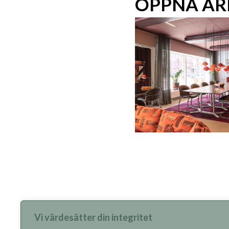
ÖPPNA AR
Vi värdesätter din integritet