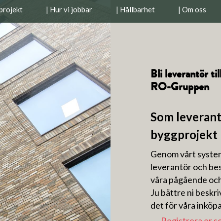
projekt
| Hur vi jobbar
| Hållbarhet
| Om oss
Bli leverantör til
RO-Gruppen
Som leverantö
byggprojekt
Genom vårt syst
leverantör och besk
våra pågående och
Ju bättre ni beskri
det för våra inköpa
→
Registrera er s