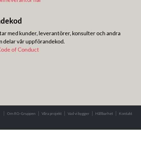
ndekod
r med kunder, leverantörer, konsulter och andra
m delar vår uppförandekod.
ode of Conduct
Om RO-Gruppen
Våra projekt
Vad vi bygger
Hållbarhet
Kontakt