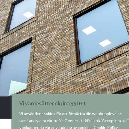
Vi värdesätter din integritet
Copyright © 2026 RO-Gruppen AB. Alla rättigheter förbehåll
Använding av cookies
Integritetspolicy
Vi använder cookies för att förbättra din webbupplevelse
samt analysera vår trafik. Genom att klicka på "Acceptera alla"
godkänner du vår användning av cookies.
Cookie Policy