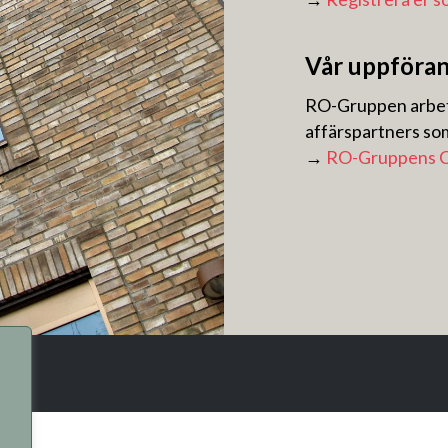
Vår uppföra
RO-Gruppen arbeta
affärspartners so
→
RO-Gruppens C
s.