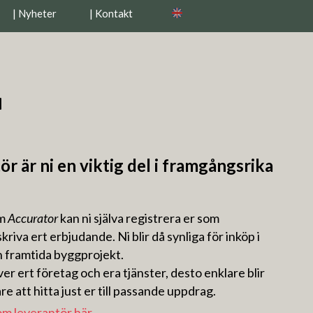
| Nyheter
| Kontakt
l
r är ni en viktig del i framgångsrika
em
Accurator
kan ni själva registrera er som
riva ert erbjudande. Ni blir då synliga för inköp i
 framtida byggprojekt.
ver ert företag och era tjänster, desto enklare blir
re att hitta just er till passande uppdrag.
om leverantör här