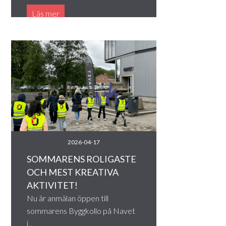
Läs mer
2026-04-17
SOMMARENS ROLIGASTE
OCH MEST KREATIVA
AKTIVITET!
Nu är anmälan öppen till
sommarens Byggkollo på Navet
i...