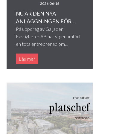
2026-06-16
NU ÄR DEN NYA
ANLÄGGNINGEN FÖR…
På uppdrag av Galjaden
Fastigheter AB har vi genomfört
en totalentreprenad om...
Läs mer