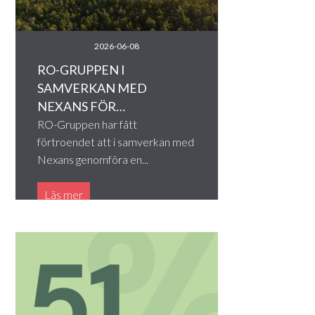
2026-06-08
RO-GRUPPEN I
SAMVERKAN MED
NEXANS FÖR…
RO-Gruppen har fått
förtroendet att i samverkan med
Nexans genomföra en...
Läs mer