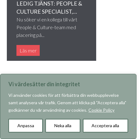
LEDIG TJÄNST: PEOPLE &
CULTURE SPECIALIST,…
Nu söker vi en kollega till vårt
People & Culture-team med
placering på...
Läs mer
Vi värdesätter din integritet
Vi använder cookies för att förbättra din webbupplevelse
samt analysera vår trafik. Genom att klicka på "Acceptera alla"
godkänner du vår användning av cookies.
Cookie Policy
KARRIÄR
Anpassa
Neka alla
Acceptera alla
2026-02-27