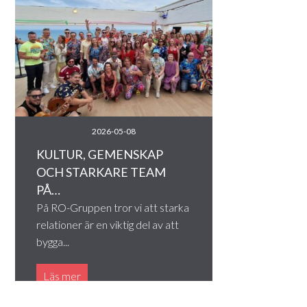
2026-05-08
KULTUR, GEMENSKAP
OCH STARKARE TEAM
PÅ…
På RO-Gruppen tror vi att starka
relationer är en viktig del av att
bygga...
Läs mer