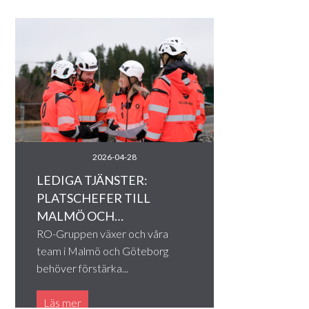
2026-04-28
LEDIGA TJÄNSTER:
PLATSCHEFER TILL
MALMÖ OCH…
RO-Gruppen växer och våra
team i Malmö och Göteborg
behöver förstärka...
Läs mer