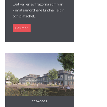
Det var en av frågorna som vår
klimatsamordnare Lindha Feldin
och platschef...
Läs mer
2026-06-22