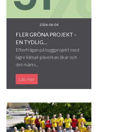
2026-06-04
FLER GRÖNA PROJEKT –
EN TYDLIG…
Efterfrågan på byggprojekt med
lägre klimat-påverkan ökar och
det märks...
Läs mer