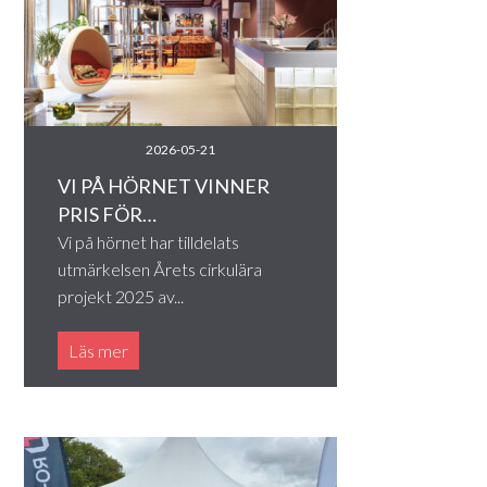
2026-05-21
VI PÅ HÖRNET VINNER
PRIS FÖR…
Vi på hörnet har tilldelats
utmärkelsen Årets cirkulära
projekt 2025 av...
Läs mer