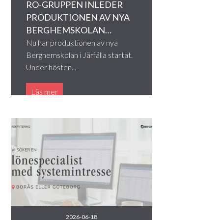
RO-GRUPPEN INLEDER
PRODUKTIONEN AV NYA
BERGHEMSKOLAN…
Nu har produktionen av nya
Berghemskolan i Järfälla startat.
Under hösten...
Läs mer
2026-06-18