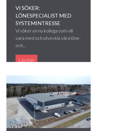
VI SÖKER:
LÖNESPECIALIST MED
SYSTEMINTRESSE
Vi söker en ny kollega som vill
vara med och utveckla våra löne-
och...
Läs mer