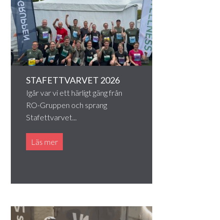
STAFETTVARVET 2026
Igår var vi ett härligt gäng från
RO-Gruppen och sprang
Stafettvarvet...
Läs mer