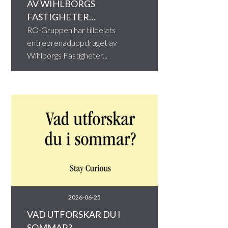
AV WIHLBORGS
FASTIGHETER…
RO-Gruppen har tilldelats
entreprenaduppdraget av
Wihlborgs Fastigheter...
Läs mer
2026-06-25
VAD UTFORSKAR DU I
SOMMAR?