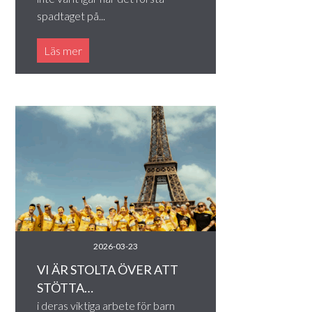
spadtaget på...
Läs mer
2026-03-23
VI ÄR STOLTA ÖVER ATT
STÖTTA…
i deras viktiga arbete för barn