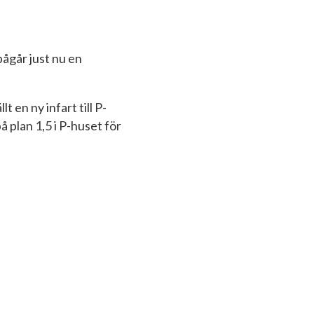
ågår just nu en
 en ny infart till P-
å plan 1,5 i P-huset för