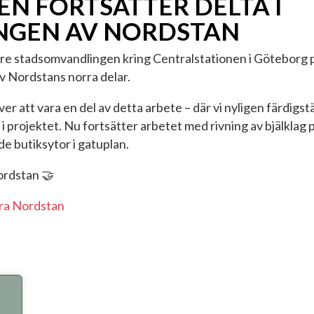
N FORTSÄTTER DELTA I
NGEN AV NORDSTAN
re stadsomvandlingen kring Centralstationen i Göteborg p
v Nordstans norra delar.
 att vara en del av detta arbete – där vi nyligen färdigställt
i projektet. Nu fortsätter arbetet med rivning av bjälklag p
e butiksytor i gatuplan.
ordstan 🤝
rra Nordstan