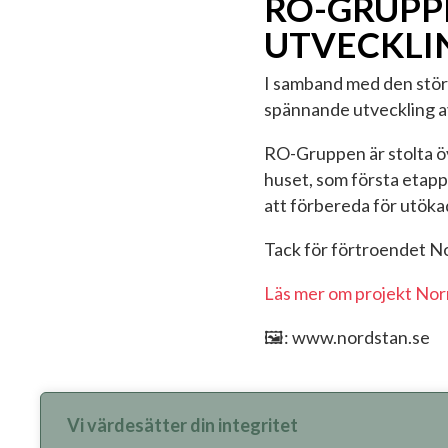
RO-GRUPPE
UTVECKLI
I samband med den stör
spännande utveckling a
RO-Gruppen är stolta över
huset, som första etapp 
att förbereda för utökad
Tack för förtroendet N
Läs mer om projekt No
🖼️: www.nordstan.se
Vi värdesätter din integritet