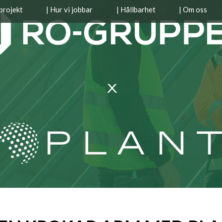
projekt
| Hur vi jobbar
| Hållbarhet
| Om oss