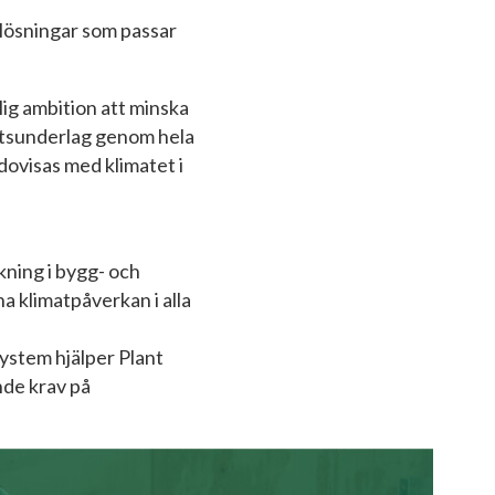
 lösningar som passar
lig ambition att minska
lutsunderlag genom hela
edovisas med klimatet i
kning i bygg- och
a klimatpåverkan i alla
system hjälper Plant
nde krav på