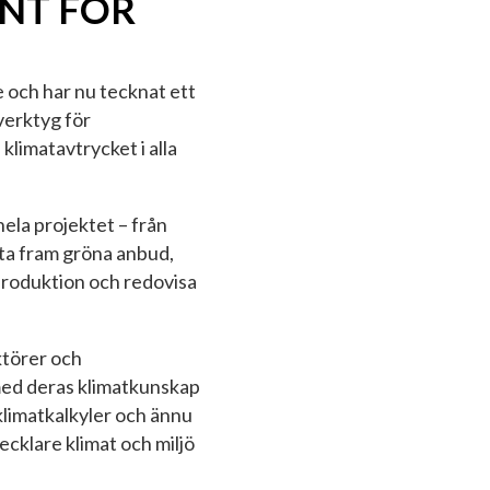
NT FÖR
 och har nu tecknat ett
verktyg för
klimatavtrycket i alla
ela projektet – från
n ta fram gröna anbud,
 produktion och redovisa
ktörer och
med deras klimatkunskap
 klimatkalkyler och ännu
ecklare klimat och miljö