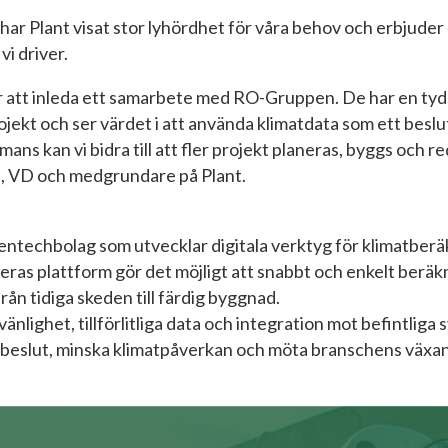
ar Plant visat stor lyhördhet för våra behov och erbjuder
vi driver.
ver att inleda ett samarbete med RO-Gruppen. De har en tyd
rojekt och ser värdet i att använda klimatdata som ett bes
ns kan vi bidra till att fler projekt planeras, byggs och r
l, VD och medgrundare på Plant.
eentechbolag som utvecklar digitala verktyg för klimatberä
ras plattform gör det möjligt att snabbt och enkelt beräkn
rån tidiga skeden till färdig byggnad.
lighet, tillförlitliga data och integration mot befintliga 
e beslut, minska klimatpåverkan och möta branschens växa