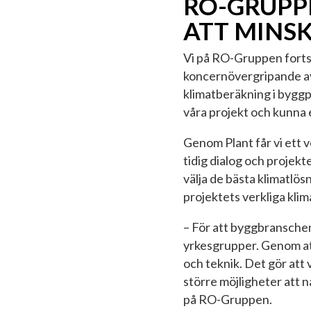
RO-GRUPP
ATT MINS
Vi på RO-Gruppen fortsä
koncernövergripande a
klimatberäkning i byggpr
våra projekt och kunna e
Genom Plant får vi ett 
tidig dialog och projekt
välja de bästa klimatlös
projektets verkliga klima
– För att byggbranschen
yrkesgrupper. Genom at
och teknik. Det gör att 
större möjligheter att 
på RO-Gruppen.