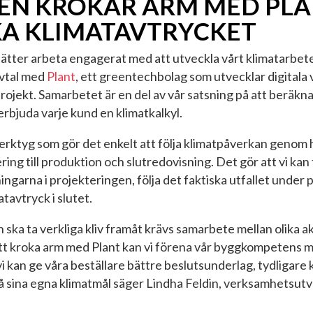
EN KROKAR ARM MED PLA
KA KLIMATAVTRYCKET
tter arbeta engagerat med att utveckla vårt klimatarbete
vtal med
Plant
, ett greentechbolag som utvecklar digitala 
ojekt. Samarbetet är en del av vår satsning på att beräkna 
rbjuda varje kund en klimatkalkyl.
verktyg som gör det enkelt att följa klimatpåverkan genom h
ering till produktion och slutredovisning. Det gör att vi ka
ningarna i projekteringen, följa det faktiska utfallet under
tavtryck i slutet.
 ska ta verkliga kliv framåt krävs samarbete mellan olika a
t kroka arm med Plant kan vi förena vår byggkompetens 
vi kan ge våra beställare bättre beslutsunderlag, tydligare
nå sina egna klimatmål säger Lindha Feldin, verksamhetsutv