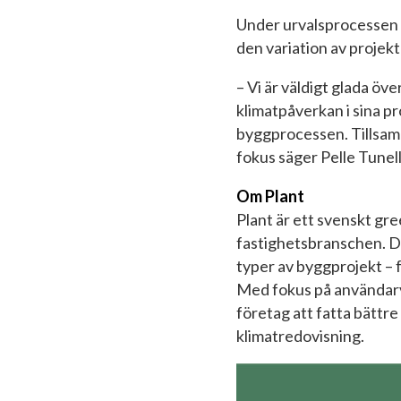
Under urvalsprocessen h
den variation av projekt 
– Vi är väldigt glada ö
klimatpåverkan i sina p
byggprocessen. Tillsamma
fokus säger Pelle Tunel
Om Plant
Plant är ett svenskt gr
fastighetsbranschen. De
typer av byggprojekt – f
Med fokus på användarvän
företag att fatta bättr
klimatredovisning.