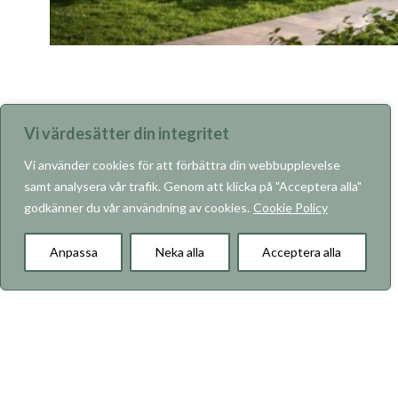
🖼️: Nordr
Vi värdesätter din integritet
Vi använder cookies för att förbättra din webbupplevelse
samt analysera vår trafik. Genom att klicka på "Acceptera alla"
godkänner du vår användning av cookies.
Cookie Policy
KARRIÄR
Anpassa
Neka alla
Acceptera alla
Om RO-Gruppen
Våra projekt
Vad vi bygger
Hållbarhet
Kontakt
Copyright © 2026 RO-Gruppen AB. Alla rättigheter
förbehålls.