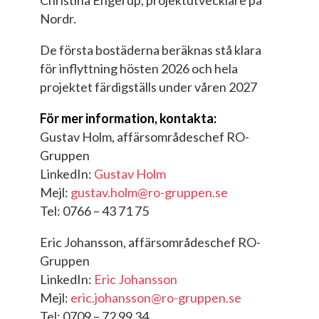
Christina Engerup, projektutvecklare på
Nordr.
De första bostäderna beräknas stå klara
för inflyttning hösten 2026 och hela
projektet färdigställs under våren 2027
För mer information, kontakta:
Gustav Holm, affärsområdeschef RO-
Gruppen
LinkedIn:
Gustav Holm
Mejl:
gustav.holm@ro-gruppen.se
Tel: 0766 – 43 71 75
Eric Johansson, affärsområdeschef RO-
Gruppen
LinkedIn:
Eric Johansson
Mejl:
eric.johansson@ro-gruppen.se
Tel: 0709 – 72 99 34