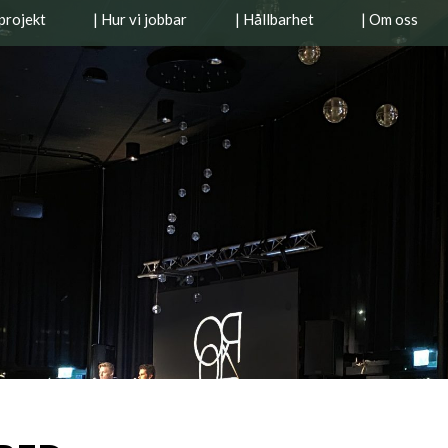
projekt
| Hur vi jobbar
| Hållbarhet
| Om oss