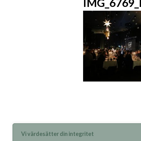
IMG_6769
Vi värdesätter din integritet