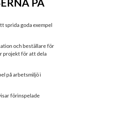
SERNA PÅ
 att sprida goda exempel
ation och beställare för
r projekt för att dela
el på arbetsmiljö i
visar förinspelade