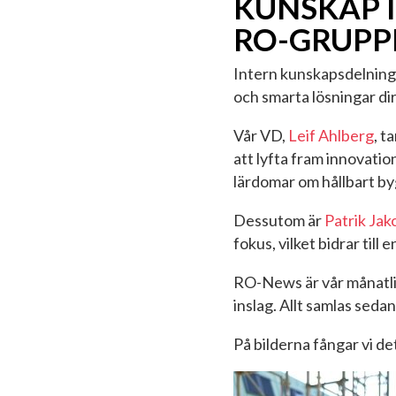
KUNSKAP I
RO-GRUPP
Intern kunskapsdelning ä
och smarta lösningar dir
Vår VD,
Leif Ahlberg
, t
att lyfta fram innovati
lärdomar om hållbart b
Dessutom är
Patrik Ja
fokus, vilket bidrar till 
RO-News är vår månatliga
inslag. Allt samlas sedan
På bilderna fångar vi de