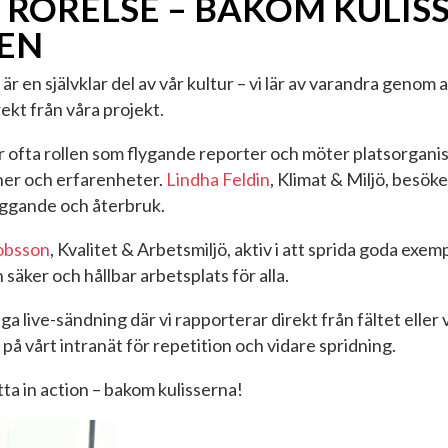
 RÖRELSE – BAKOM KULIS
EN
r en självklar del av vår kultur – vi lär av varandra genom
ekt från våra projekt.
ar ofta rollen som flygande reporter och möter platsorganis
oner och erfarenheter.
Lindha Feldin
, Klimat & Miljö, besöke
yggande och återbruk.
kobsson
, Kvalitet & Arbetsmiljö, aktiv i att sprida goda exemp
en säker och hållbar arbetsplats för alla.
 live-sändning där vi rapporterar direkt från fältet eller 
 på vårt intranät för repetition och vidare spridning.
tta in action – bakom kulisserna!