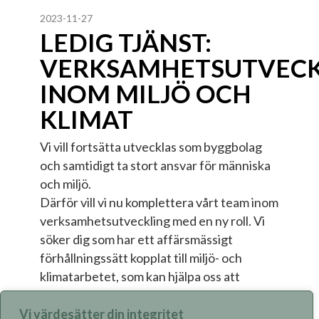
2023-11-27
LEDIG TJÄNST:
VERKSAMHETSUTVEC
INOM MILJÖ OCH
KLIMAT
Vi vill fortsätta utvecklas som byggbolag
och samtidigt ta stort ansvar för människa
och miljö.
Därför vill vi nu komplettera vårt team inom
verksamhetsutveckling med en ny roll. Vi
söker dig som har ett affärsmässigt
förhållningssätt kopplat till miljö- och
klimatarbetet, som kan hjälpa oss att
utvecklas inom detta område.
Vi värdesätter din integritet