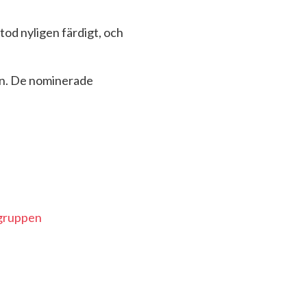
od nyligen färdigt, och
rin. De nominerade
gruppen