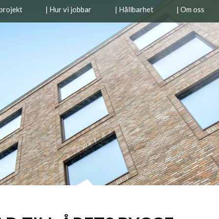
projekt
| Hur vi jobbar
| Hållbarhet
| Om oss