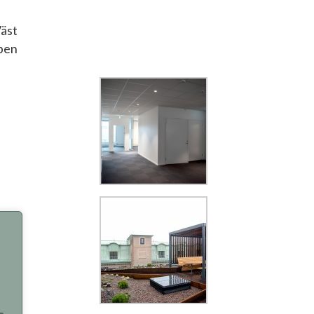
äst
pen