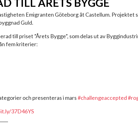
D TILL ÅRETS BYGGE
astigheten Emigranten Göteborg åt Castellum. Projektet st
öbyggnad Guld.
ad till priset ”Årets Bygge”, som delas ut av Byggindust
n fem kriterier:
kategorier och presenteras i mars
#
challengeaccepted
#
ro
bit.ly/37D46YS
____