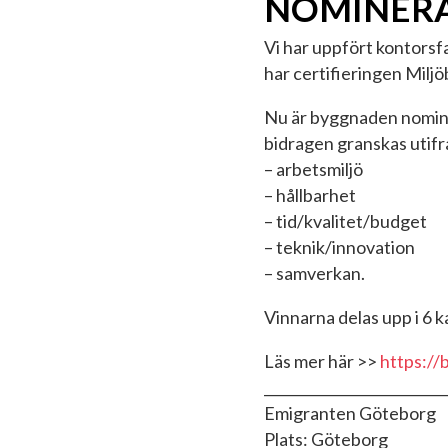
NOMINERA
Vi har uppfört kontorsf
har certifieringen Milj
Nu är byggnaden nominer
bidragen granskas utifrå
– arbetsmiljö
– hållbarhet
– tid/kvalitet/budget
– teknik/innovation
– samverkan.
Vinnarna delas upp i 6 
Läs mer här >>
https://
__________________________
Emigranten Göteborg
Plats: Göteborg