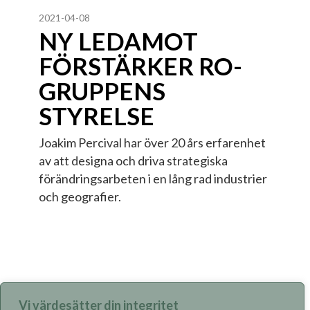
2021-04-08
NY LEDAMOT
FÖRSTÄRKER RO-
GRUPPENS
STYRELSE
Joakim Percival har över 20 års erfarenhet
av att designa och driva strategiska
förändringsarbeten i en lång rad industrier
och geografier.
Vi värdesätter din integritet