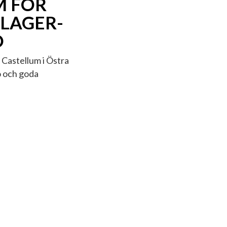
M FÖR
 LAGER-
Ö
 Castellum i Östra
ö och goda