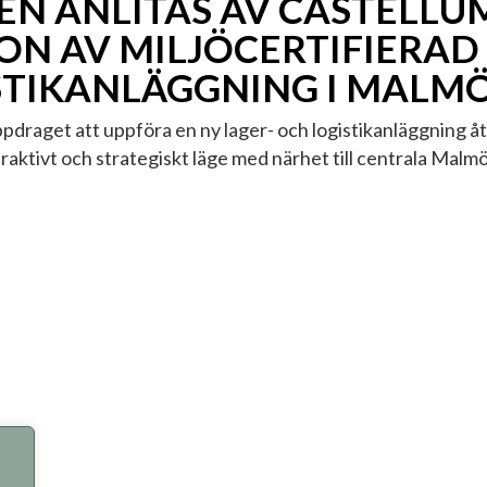
EN ANLITAS AV CASTELLU
N AV MILJÖCERTIFIERAD
STIKANLÄGGNING I MALM
draget att uppföra en ny lager- och logistikanläggning åt
raktivt och strategiskt läge med närhet till centrala Malm