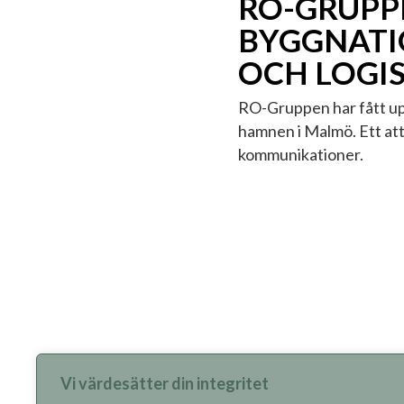
RO-GRUPP
BYGGNATIO
OCH LOGI
RO-Gruppen har fått upp
hamnen i Malmö. Ett att
kommunikationer.
Vi värdesätter din integritet