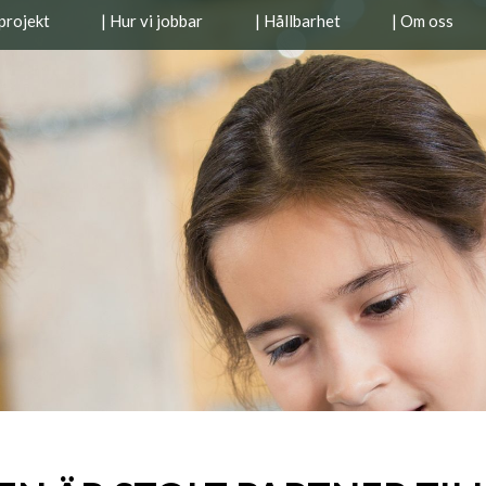
projekt
| Hur vi jobbar
| Hållbarhet
| Om oss