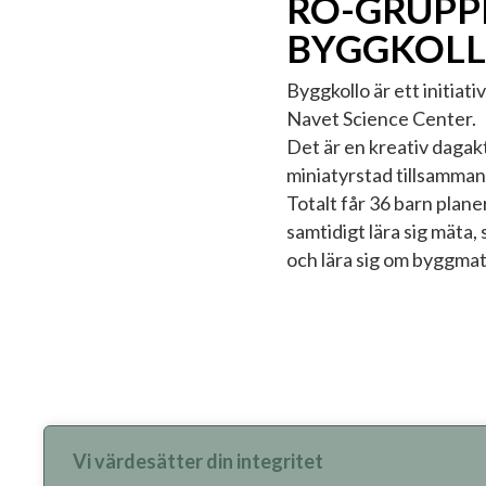
RO-GRUPPE
BYGGKOLL
Byggkollo är ett initia
Navet Science Center.
Det är en kreativ dagakt
miniatyrstad tillsamman
Totalt får 36 barn plan
samtidigt lära sig mäta,
och lära sig om byggmat
Vi värdesätter din integritet