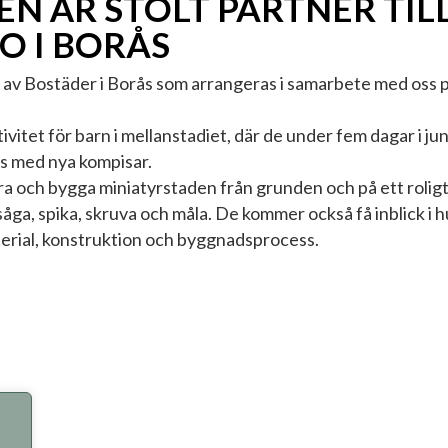
N ÄR STOLT PARTNER TIL
O I BORÅS
tiv av Bostäder i Borås som arrangeras i samarbete med os
ivitet för barn i mellanstadiet, där de under fem dagar i ju
s med nya kompisar.
era och bygga miniatyrstaden från grunden och på ett rolig
 såga, spika, skruva och måla. De kommer också få inblick i
erial, konstruktion och byggnadsprocess.