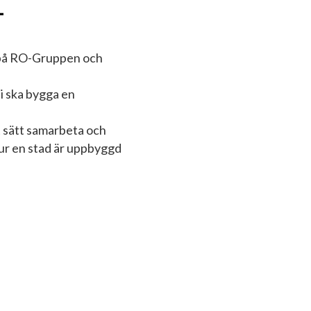
L
s på RO-Gruppen och
ni ska bygga en
t sätt samarbeta och
 hur en stad är uppbyggd