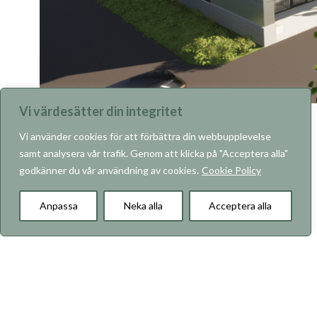
Vi värdesätter din integritet
Vi använder cookies för att förbättra din webbupplevelse
samt analysera vår trafik. Genom att klicka på "Acceptera alla"
godkänner du vår användning av cookies.
Cookie Policy
KARRIÄR
Anpassa
Neka alla
Acceptera alla
Om RO-Gruppen
Våra projekt
Vad vi bygger
Hållbarhet
Kontakt
Copyright © 2026 RO-Gruppen AB. Alla rättigheter