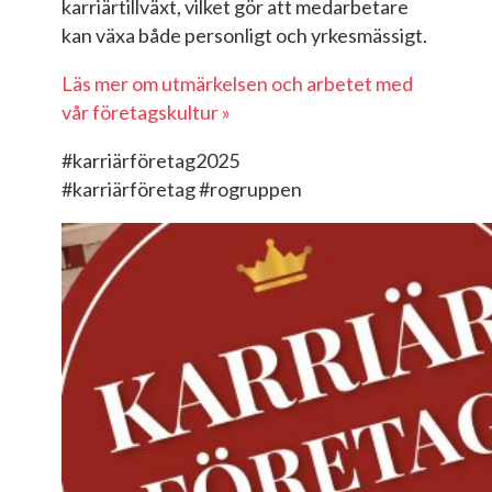
karriärtillväxt, vilket gör att medarbetare
kan växa både personligt och yrkesmässigt.
Läs mer om utmärkelsen och arbetet med
vår företagskultur »
#
karriärföretag2025
#
karriärföretag
#
rogruppen