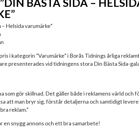
 ”DIN BÄSTA SIDA – HELSID
KE”
a – Helsida varumärke”
n
mn
tapris i kategorin ”Varumärke” i Borås Tidnings årliga reklam
are presenterades vid tidningens stora Din Bästa Sida-ga
a som gör skillnad. Det gäller både i reklamens värld och för
visa att man bryr sig, förstår detaljerna och samtidigt lever
 bra reklam.”
r en snygg annons och ett bra samarbete!