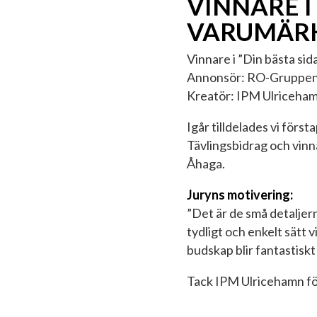
VINNARE I
VARUMÄR
Vinnare i ”Din bästa sid
Annonsör: RO-Gruppe
Kreatör: IPM Ulriceha
Igår tilldelades vi förs
Tävlingsbidrag och vinn
Åhaga.
Juryns motivering:
”Det är de små detaljern
tydligt och enkelt sätt 
budskap blir fantastiskt
Tack IPM Ulricehamn fö