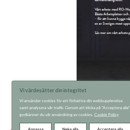
Vi värdesätter din integritet
Vi använder cookies för att förbättra din webbupplevelse
samt analysera vår trafik. Genom att klicka på "Acceptera alla"
godkänner du vår användning av cookies.
Cookie Policy
Anpassa
Neka alla
Acceptera alla