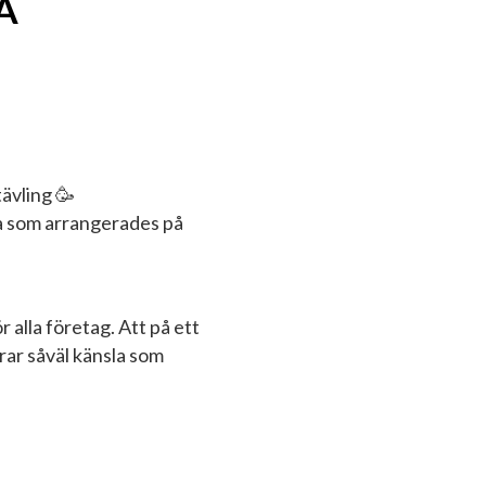
A
tävling 🥳
la som arrangerades på
 alla företag. Att på ett
erar såväl känsla som