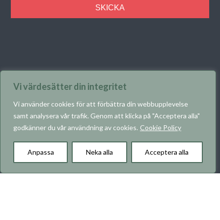
Vi värdesätter din integritet
Vi använder cookies för att förbättra din webbupplevelse
samt analysera vår trafik. Genom att klicka på "Acceptera alla"
godkänner du vår användning av cookies.
Cookie Policy
KARRIÄR
Anpassa
Neka alla
Acceptera alla
Om RO-Gruppen
Våra projekt
Vad vi bygger
Hållbarhet
Kontakt