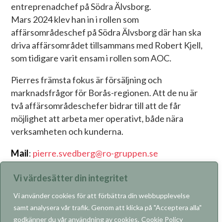
entreprenadchef på Södra Älvsborg.
Mars 2024 klev han in i rollen som
affärsområdeschef på Södra Älvsborg där han ska
driva affärsområdet tillsammans med Robert Kjell,
som tidigare varit ensam i rollen som AOC.
Pierres främsta fokus är försäljning och
marknadsfrågor för Borås-regionen. Att de nu är
två affärsområdeschefer bidrar till att de får
möjlighet att arbeta mer operativt, både nära
verksamheten och kunderna.
Mail
:
pierre.svedberg@ro-gruppen.se
LinkedIn
:
Pierre Svedberg
Vi värdesätter din integritet
Vi använder cookies för att förbättra din webbupplevelse
samt analysera vår trafik. Genom att klicka på "Acceptera alla"
godkänner du vår användning av cookies.
Cookie Policy