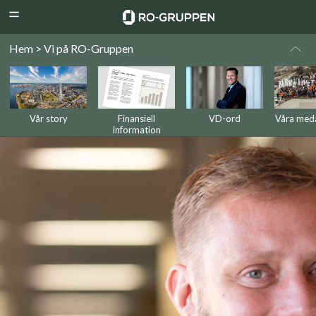
RO-
Menu
Gruppen
Hem > Vi på RO-Gruppen
Vår story
Finansiell
VD-ord
Våra med
information