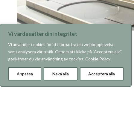
Vi värdesätter din integritet
Vi använder cookies för att förbättra din webbupplevelse
samt analysera vår trafik. Genom att klicka på "Acceptera alla"
godkänner du vår användning av cookies.
Cookie Policy
KARRIÄR
Anpassa
Neka alla
Acceptera alla
Om RO-Gruppen
Våra projekt
Vad vi bygger
Hållbarhet
Kontakt
Copyright © 2026 RO-Gruppen AB. Alla rättigheter
förbehålls.
Använding av cookies
Integritetspolicy