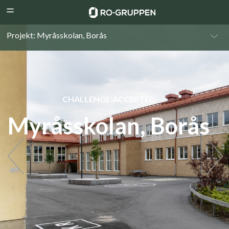
RO-
Menu
Gruppen
Projekt: Myråsskolan, Borås
CHALLENGE:ACCEPTED
Myråsskolan, Borås