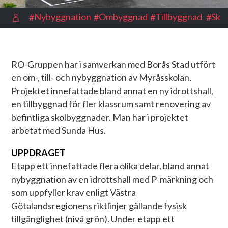
Nybyggnation
Ombyggnad
Tillbyggnad
Skol
RO-Gruppen har i samverkan med Borås Stad utfört
en om-, till- och nybyggnation av Myråsskolan.
Projektet innefattade bland annat en ny idrottshall,
en tillbyggnad för fler klassrum samt renovering av
befintliga skolbyggnader. Man har i projektet
arbetat med Sunda Hus.
UPPDRAGET
Etapp ett innefattade flera olika delar, bland annat
nybyggnation av en idrottshall med P-märkning och
som uppfyller krav enligt Västra
Götalandsregionens riktlinjer gällande fysisk
tillgänglighet (nivå grön). Under etapp ett