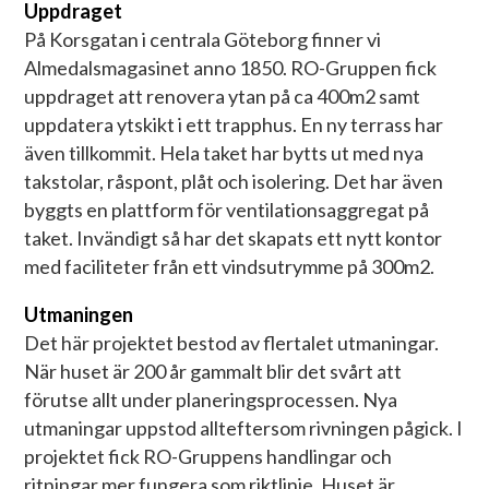
Uppdraget
På Korsgatan i centrala Göteborg finner vi
Almedalsmagasinet anno 1850. RO-Gruppen fick
uppdraget att renovera ytan på ca 400m2 samt
uppdatera ytskikt i ett trapphus. En ny terrass har
även tillkommit. Hela taket har bytts ut med nya
takstolar, råspont, plåt och isolering. Det har även
byggts en plattform för ventilationsaggregat på
taket. Invändigt så har det skapats ett nytt kontor
med faciliteter från ett vindsutrymme på 300m2.
Utmaningen
Det här projektet bestod av flertalet utmaningar.
När huset är 200 år gammalt blir det svårt att
förutse allt under planeringsprocessen. Nya
utmaningar uppstod allteftersom rivningen pågick. I
projektet fick RO-Gruppens handlingar och
ritningar mer fungera som riktlinje. Huset är