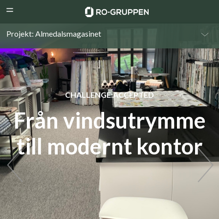
RO-
Menu
Gruppen
Projekt: Almedalsmagasinet
CHALLENGE:ACCEPTED
Från vindsutrymme
till modernt kontor